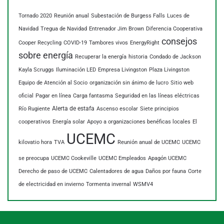
Tornado 2020
Reunión anual
Subestación de Burgess Falls
Luces de
Navidad
Tregua de Navidad
Entrenador Jim Brown
Diferencia Cooperativa
consejos
Cooper Recycling
COVID-19
Tambores vivos
EnergyRight
sobre energía
Recuperar la energía
historia
Condado de Jackson
Kayla Scruggs
Iluminación LED
Empresa Livingston
Plaza Livingston
Equipo de Atención al Socio
organización sin ánimo de lucro
Sitio web
oficial
Pagar en línea
Carga fantasma
Seguridad en las líneas eléctricas
Alerta de estafa
Río Rugiente
Ascenso escolar
Siete principios
cooperativos
Energía solar
Apoyo a organizaciones benéficas locales
El
UCEMC
kilovatio hora
TVA
Reunión anual de UCEMC
UCEMC
se preocupa
UCEMC Cookeville
UCEMC Empleados
Apagón UCEMC
Derecho de paso de UCEMC
Calentadores de agua
Daños por fauna
Corte
de electricidad en invierno
Tormenta invernal
WSMV4