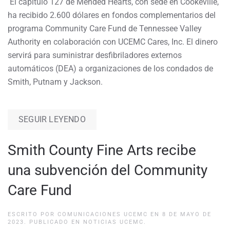
El capítulo 127 de Mended Hearts, con sede en Cookeville,
ha recibido 2.600 dólares en fondos complementarios del
programa Community Care Fund de Tennessee Valley
Authority en colaboración con UCEMC Cares, Inc. El dinero
servirá para suministrar desfibriladores externos
automáticos (DEA) a organizaciones de los condados de
Smith, Putnam y Jackson.
SEGUIR LEYENDO
Smith County Fine Arts recibe
una subvención del Community
Care Fund
ESCRITO POR
COMUNICACIONES UCEMC
EN
8 DE MAYO DE
2023
. PUBLICADO EN
NOTICIAS UCEMC
.