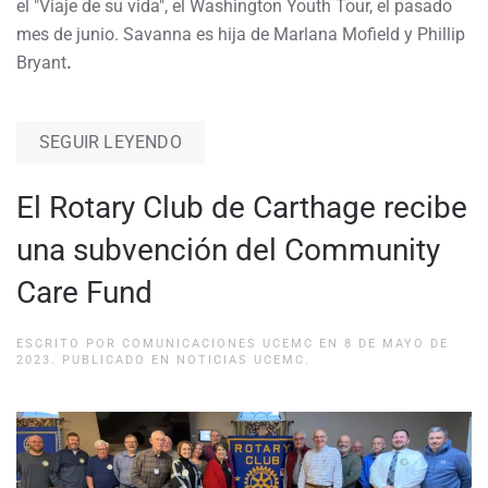
el "Viaje de su vida", el Washington Youth Tour, el pasado
mes de junio. Savanna es hija de Marlana Mofield y Phillip
Bryant
.
SEGUIR LEYENDO
El Rotary Club de Carthage recibe
una subvención del Community
Care Fund
ESCRITO POR
COMUNICACIONES UCEMC
EN
8 DE MAYO DE
2023
. PUBLICADO EN
NOTICIAS UCEMC
.