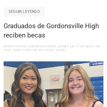
SEGUIR LEYENDO
Graduados de Gordonsville High
reciben becas
ESCRITO POR
COMUNICACIONES UCEMC
EN
17 DE MAYO DE
2023
. PUBLICADO EN
NOTICIAS UCEMC
.