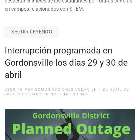
despertar el interés de los estudiantes por futuras carreras
en campos relacionados con STEM.
SEGUIR LEYENDO
Interrupción programada en
Gordonsville los días 29 y 30 de
abril
ESCRITO POR
COMUNICACIONES UCEMC
EN
4 DE ABRIL DE
2023
. PUBLICADO EN
NOTICIAS UCEMC
.