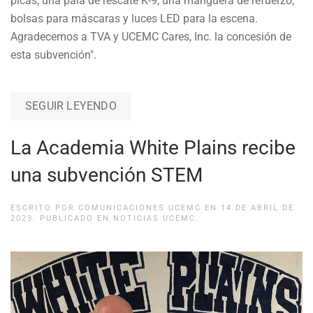
picas, una pala de rescate K-9, una manguera de refuerzo,
bolsas para máscaras y luces LED para la escena.
Agradecemos a TVA y UCEMC Cares, Inc. la concesión de
esta subvención".
SEGUIR LEYENDO
La Academia White Plains recibe
una subvención STEM
ESCRITO POR
COMUNICACIONES UCEMC
EN
14 DE ABRIL DE
2023
. PUBLICADO EN
NOTICIAS UCEMC
.