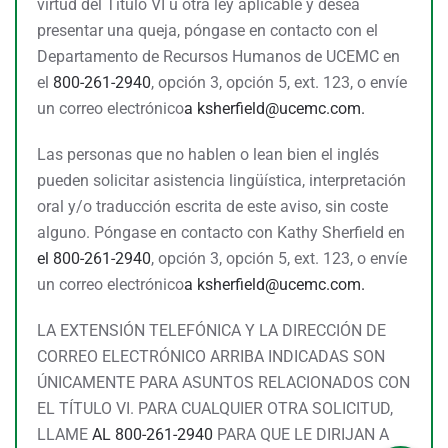
virtud del Título VI u otra ley aplicable y desea
presentar una queja, póngase en contacto con el
Departamento de Recursos Humanos de UCEMC en
el
800-261-2940
, opción 3, opción 5, ext. 123, o envíe
un correo electrónico
a
ksherfield@ucemc.com.
Las personas que no hablen o lean bien el inglés
pueden solicitar asistencia lingüística, interpretación
oral y/o traducción escrita de este aviso, sin coste
alguno. Póngase en contacto con Kathy Sherfield en
el 800-261-2940
, opción 3, opción 5, ext. 123, o envíe
un correo electrónico
a
ksherfield@ucemc.com.
LA EXTENSIÓN TELEFÓNICA Y LA DIRECCIÓN DE
CORREO ELECTRÓNICO ARRIBA INDICADAS SON
ÚNICAMENTE PARA ASUNTOS RELACIONADOS CON
EL TÍTULO VI. PARA CUALQUIER OTRA SOLICITUD,
LLAME
AL 800-261-2940
PARA QUE LE DIRIJAN A