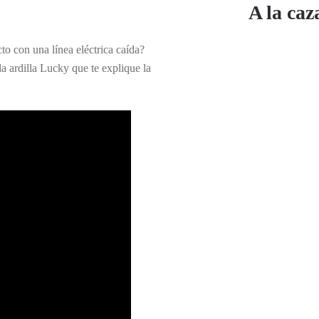
!
A la caz
to con una línea eléctrica caída?
 ardilla Lucky que te explique la