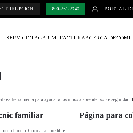
INTERRUPCIÓN
800-261-2940
PORTAL D
SERVICIO
PAGAR MI FACTURA
ACERCA DE
COMU
d
losa herramienta para ayudar a los niños a aprender sobre seguridad.
cnic familiar
Página para co
po en familia. Cocinar al aire libre