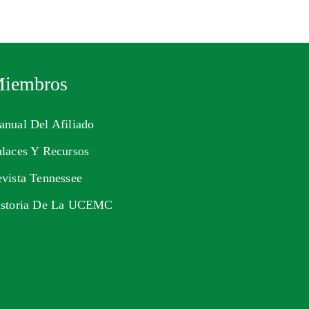
iembros
nual Del Afiliado
laces Y Recursos
vista Tennessee
istoria De La UCEMC