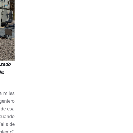
azado
e,
a miles
geniero
 de esa
 cuando
alls de
iento",