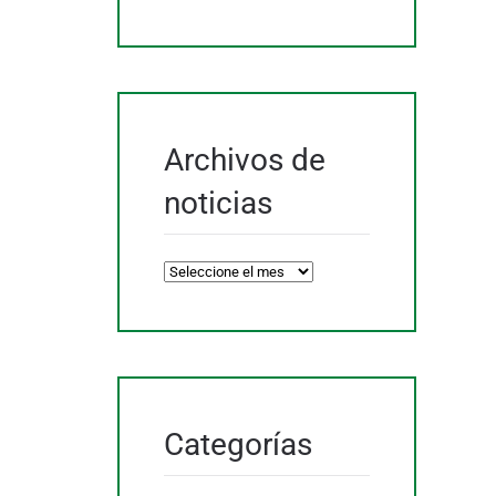
Archivos de
noticias
Archivos
de
noticias
Categorías