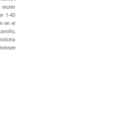
 recién
er 1-40
n en el
rrollo,
istoria
essee