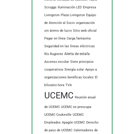
Scruggs
Iluminación LED
Empresa
Livingston
Plaza Livingston
Equipo
de Atención al Socio
organización
sin ánimo de lucro
Sitio web oficial
Pagar en línea
Carga fantasma
Seguridad en las líneas eléctricas
Alerta de estafa
Río Rugiente
Ascenso escolar
Siete principios
cooperativos
Energía solar
Apoyo a
organizaciones benéficas locales
El
kilovatio hora
TVA
UCEMC
Reunión anual
de UCEMC
UCEMC se preocupa
UCEMC Cookeville
UCEMC
Empleados
Apagón UCEMC
Derecho
de paso de UCEMC
Calentadores de