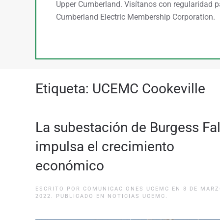
Upper Cumberland. Visítanos con regularidad p
Cumberland Electric Membership Corporation.
Etiqueta:
UCEMC Cookeville
La subestación de Burgess Fal
impulsa el crecimiento
económico
ESCRITO POR
COMUNICACIONES UCEMC
EN
8 DE MARZ
2022
. PUBLICADO EN
NOTICIAS UCEMC
.