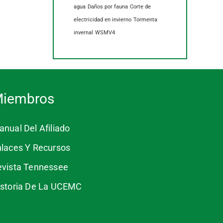
agua
Daños por fauna
Corte de
electricidad en invierno
Tormenta
invernal
WSMV4
iembros
nual Del Afiliado
nlaces Y Recursos
evista Tennessee
istoria De La UCEMC