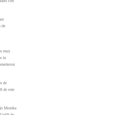
otado con
mar
o de
os muy
e la
rometieron
os de
t de este
dijo Monika
Uplift de