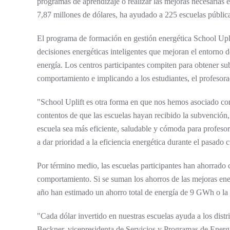
programas de aprendizaje o realizar las mejoras necesarias
7,87 millones de dólares, ha ayudado a 225 escuelas públicas
El programa de formación en gestión energética School Uplif
decisiones energéticas inteligentes que mejoran el entorno 
energía. Los centros participantes compiten para obtener 
comportamiento e implicando a los estudiantes, el profesora
"School Uplift es otra forma en que nos hemos asociado c
contentos de que las escuelas hayan recibido la subvención, 
escuela sea más eficiente, saludable y cómoda para profesor
a dar prioridad a la eficiencia energética durante el pasado
Por término medio, las escuelas participantes han ahorrado 
comportamiento. Si se suman los ahorros de las mejoras ener
año han estimado un ahorro total de energía de 9 GWh o la c
"Cada dólar invertido en nuestras escuelas ayuda a los distr
Beckner, vicepresidenta de Servicios y Programas de Energ