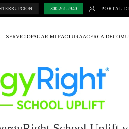
INTERRUPCIÓN
800-261-2940
PORTAL D
SERVICIO
PAGAR MI FACTURA
ACERCA DE
COMU
rgyRight School Uplift y