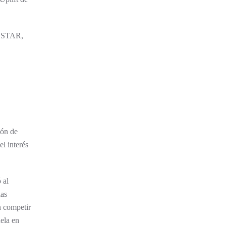
Y STAR,
ión de
l interés
 al
las
n competir
ela en