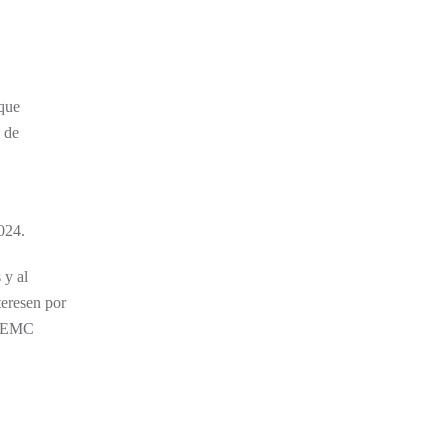
 que
n de
024.
 y al
teresen por
 UCEMC