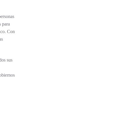
personas
s para
ico. Con
as
dos sus
gobiernos