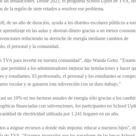
 en las instalaciones. Desde 2021, el programa School Uplift de TVA, d
 de la región de siete estados a resolver ese problema.
t, de un año de duración, ayuda a los distritos escolares públicos a to
de aprendizaje en las aulas y ahorran dinero gracias a un menor consum
subvenciones reduciendo su derroche de energía mediante cambios de
do, el personal y la comunidad.
on TVA para invertir en nuestra comunidad", dijo Wanda Geho. "Estam
que permitirá a los administradores mejorar las instalaciones y hacer qu
es y estudiantes. El profesorado, el personal y los estudiantes se comp
 curso escolar y se ganaron esta subvención con su duro trabajo."
casi un 10% en sus facturas anuales de energía sólo gracias a los cambi
géticas financiadas con subvenciones, los participantes en School Uplif
antidad de electricidad utilizada por 1.241 hogares en un año.
itos a asignar recursos a donde más importa: educar a nuestros hijos", 
ía de TVA. "Estamos inspirados por los ganadores de las becas School 