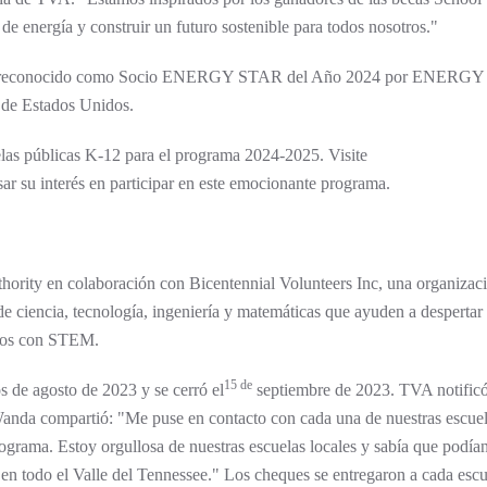
 de energía y construir un futuro sostenible para todos nosotros."
sido reconocido como Socio ENERGY STAR del Año 2024 por ENERG
 de Estados Unidos.
s públicas K-12 para el programa 2024-2025. Visite
ar su interés en participar en este emocionante programa.
hority en colaboración con Bicentennial Volunteers Inc, una organizac
e ciencia, tecnología, ingeniería y matemáticas que ayuden a despertar e
nados con STEM.
15 de
s de agosto de 2023 y se cerró el
septiembre de 2023. TVA notificó
Wanda compartió: "Me puse en contacto con cada una de nuestras escue
programa. Estoy orgullosa de nuestras escuelas locales y sabía que podía
 en todo el Valle del Tennessee." Los cheques se entregaron a cada escu