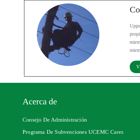
Co
Uppe
propi
miem
miemb
V
Acerca de
Consejo De Administración
Programa De Subvenciones UCEMC Cares