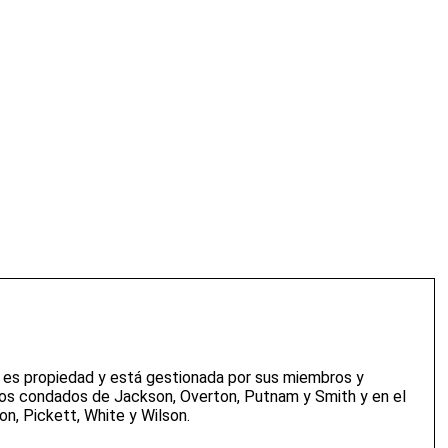
 en su nuevo hogar. Upper Cumberland Electric Membership
 es propiedad y está gestionada por sus miembros y
 los condados de Jackson, Overton, Putnam y Smith y en el
n, Pickett, White y Wilson.
ormentas, accidentes, animales o incidentes relacionados con