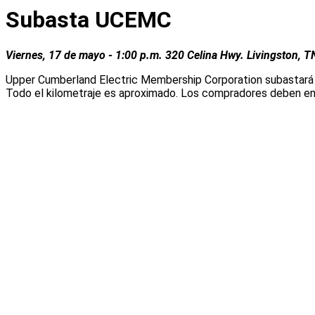
Residencial
Subasta UCEMC
Nuevos servicios
Prueba de ocupación
Viernes, 17 de mayo - 1:00 p.m. 320 Celina Hwy. Livingston, T
Portal de la construcción
Continuación del servicio para bienes de alquiler
Upper Cumberland Electric Membership Corporation subastará
Estructura tarifaria
Todo el kilometraje es aproximado. Los compradores deben entr
Iluminación exterior
Servicios residenciales
Empresas
Nuevos servicios
Prueba de ocupación
Portal de la construcción
Continuación del servicio para bienes de alquiler
Estructura tarifaria
Iluminación exterior
Servicios a empresas
Solicitud de servicio
Iniciar servicio