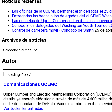
Noticias recientes
Contacte con nosotros
Póngase en contacto con
Las oficinas de la UCEMC permanecerán cerradas el 25 
Entregadas las becas a los delegados del «UCEMC Wash
Póngase en contacto con
Las escuelas de Upper Cumberland reciben una subvenció
Conoce a los delegados del Washington Youth Tour de 
Contacte con nosotros
Control de carretera móvil - Condado de Smith
25 de abr
Oficinas de distrito
Informar de un apagón
Archivos de noticias
Nos complace que est
Archivos
Corporation ofrece cuatro oficinas de distrito para serv
de
noticias
Autor
Cortes
Cortes
Cortes
Comunicaciones UCEMC
Apagones
Mapa de cortes
Upper Cumberland Electric Membership Corporation (UCEMC) e
Informar de un apagón
distribuye energía eléctrica a través de más de 4.600 millas
Cuestiones no urgentes
norte del condado de DeKalb. Varios miembros reciben servici
UCEMC se compromete a proporcionar a
Ver todas las entradas