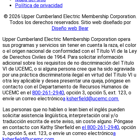
Política de privacidad
©
2026 Upper Cumberland Electric Membership Corporation.
Todos los derechos reservados. Sitio web diseñado por
Diseño web Bear
Upper Cumberland Electric Membership Corporation opera
sus programas y servicios sin tener en cuenta la raza, el color
o el origen nacional de conformidad con el Título VI de la Ley
de Derechos Civiles de 1964. Para solicitar información
adicional sobre los requisitos de no discriminación del Título
VI de UCEMC, o si alguna persona cree que ha sido agraviada
por una práctica discriminatoria ilegal en virtud del Título VI u
otra ley aplicable y desea presentar una queja, póngase en
contacto con el Departamento de Recursos Humanos de
UCEMC en el
800-261-2940
, opción 3, opción 5, ext. 123, o
envíe un correo electrónico
a
ksherfield@ucemc.com.
Las personas que no hablen o lean bien el inglés pueden
solicitar asistencia lingüística, interpretación oral y/o
traducción escrita de este aviso, sin coste alguno. Póngase
en contacto con Kathy Sherfield en
el 800-261-2940
, opción
3, opción 5, ext. 123, o envíe un correo electrónico
a
ksherfield@ucemc.com.